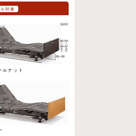
タル対象
ールナット
ー