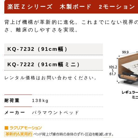
楽匠Ｚシリーズ 木製ボード 2モーショ
背上げ機構が革新的に進化。これまでにない視界
さ、離床のしやすさを実現。
KQ-7232（91cm幅）
KQ-7222（91cm幅ミニ）
レンタル価格はお問い合わせください。
耐荷重
138kg
メーカー
パラマウントベッド