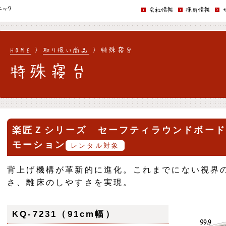
ニック
会社情報
採用情報
HOME
>
取り扱い商品
> 特殊寝台
特殊寝台
楽匠Ｚシリーズ セーフティラウンドボード
モーション
レンタル対象
背上げ機構が革新的に進化。これまでにない視界
さ、離床のしやすさを実現。
KQ-7231（91cm幅）