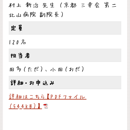
村上 新治 先生 （京都 三幸会 第二
北山病院 副院長）
定員
120名
担当者
田多（ただ）、小田（おだ）
詳細・お申込み
詳細はこちら【PDFファイル
（544KB）】