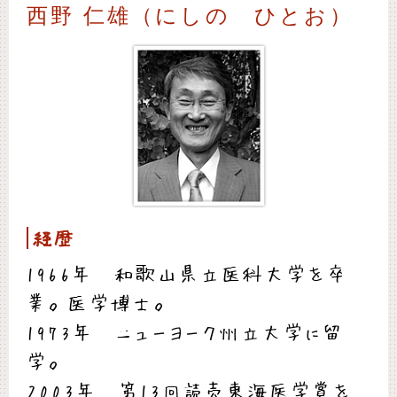
西野 仁雄（にしの ひとお）
経歴
1966年 和歌山県立医科大学を卒
業。医学博士。
1973年 ニューヨーク州立大学に留
学。
2003年 第13回読売東海医学賞を