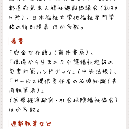
都道府県老人福祉施設協議会（約30
ヶ所）、日本福祉大学他福祉専門学
校の特別講義 ほか多数。
著書
「安全な介護」（筒井書房）、
「現場から生まれた介護福祉施設の
災害対策ハンドブック」（中央法規）、
「サービス提供責任者の必須知識（共
同執筆者）」
（医療経済研究・社会保険福祉協会）
ほか多数。
連載執筆など