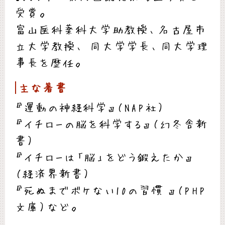
受賞。
富山医科薬科大学助教授、名古屋市
立大学教授、 同大学学長、同大学理
事長を歴任。
主な著書
『運動の神経科学』（NAP社）
『イチローの脳を科学する』（幻冬舎新
書）
『イチローは「脳」をどう鍛えたか』
（経済界新書）
『死ぬまでボケない10の習慣 』（PHP
文庫）など。