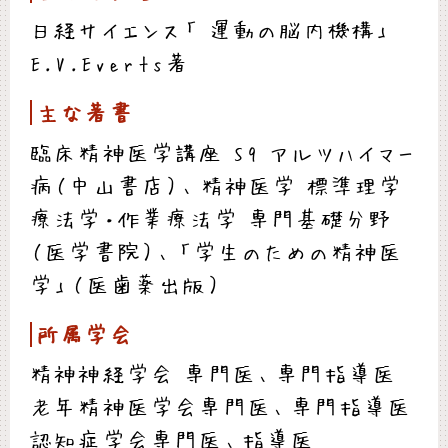
日経サイエンス「 運動の脳内機構」
E.V.Everts著
主な著書
臨床精神医学講座 S9 アルツハイマー
病（中山書店）、精神医学 標準理学
療法学・作業療法学 専門基礎分野
（医学書院）、「学生のための精神医
学」（医歯薬出版）
所属学会
精神神経学会 専門医、専門指導医
老年精神医学会専門医、専門指導医
認知症学会専門医、指導医