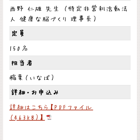
西野 仁雄 先生 （特定非営利活動法
人 健康な脳づくり 理事長）
定員
150名
担当者
稲葉（いなば）
詳細・お申込み
詳細はこちら【PDFファイル
（463KB）】