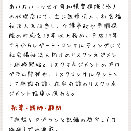
あいおいニッセイ同和損害保険（株）
の代理店にて、主に医療法人、社会福
祉法人を担当し、介護事故や車輌保
険の対応を10年以上務め、平成19年
ごろからレガート・コンサルティングにて
社会福祉法人向けのリスクマネジメン
ト研修開始。リスクマネジメントのプロ
グラム開発や、リスクコンサルタントと
して施設介護、在宅介護のリスクマネ
ジメント指導に携わる。
執筆・講師・顧問
「施設ケアプランと記録の教室」（日
総研）での連載、